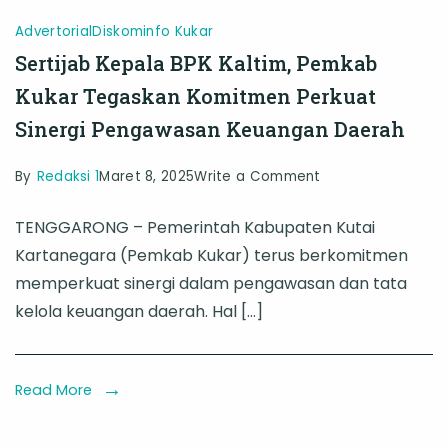
Advertorial
Diskominfo Kukar
Sertijab Kepala BPK Kaltim, Pemkab
Kukar Tegaskan Komitmen Perkuat
Sinergi Pengawasan Keuangan Daerah
on
By
Redaksi 1
Maret 8, 2025
Write a Comment
Sertijab
TENGGARONG – Pemerintah Kabupaten Kutai
Kepala
Kartanegara (Pemkab Kukar) terus berkomitmen
BPK
memperkuat sinergi dalam pengawasan dan tata
Kaltim,
kelola keuangan daerah. Hal […]
Pemkab
Kukar
Tegaskan
Read More
Komitmen
Perkuat