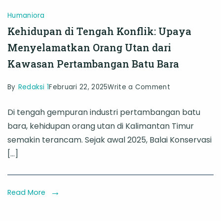
Humaniora
Kehidupan di Tengah Konflik: Upaya
Menyelamatkan Orang Utan dari
Kawasan Pertambangan Batu Bara
on
By
Redaksi 1
Februari 22, 2025
Write a Comment
Kehidupan
Di tengah gempuran industri pertambangan batu
di
bara, kehidupan orang utan di Kalimantan Timur
Tengah
semakin terancam. Sejak awal 2025, Balai Konservasi
Konflik:
[…]
Upaya
Menyelamatk
Orang
Read More
Utan
dari