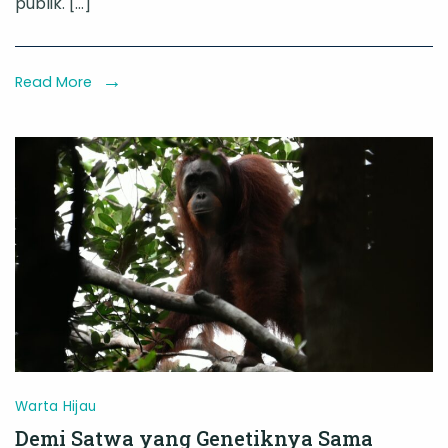
publik. […]
Utan
di
TRC
Read More
Mangkutup
Warta Hijau
Demi Satwa yang Genetiknya Sama