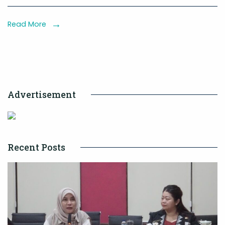
dari
Separuh
Read More
Konsesinya
Tetap
Jadi
Hutan
Advertisement
Recent Posts