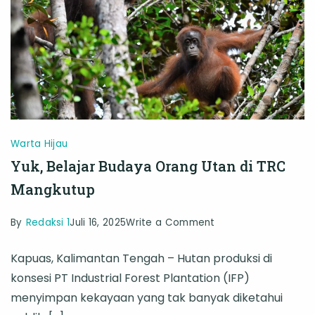
Tertulis
Warta Hijau
Yuk, Belajar Budaya Orang Utan di TRC
Mangkutup
on
By
Redaksi 1
Juli 16, 2025
Write a Comment
Yuk,
Kapuas, Kalimantan Tengah – Hutan produksi di
Belajar
konsesi PT Industrial Forest Plantation (IFP)
Budaya
menyimpan kekayaan yang tak banyak diketahui
Orang