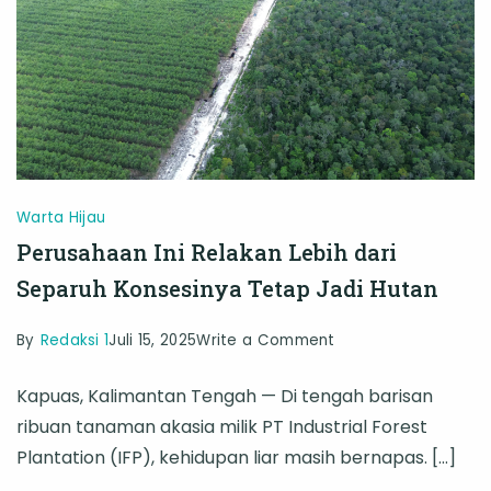
Pertahankan
Lebih
dari
Setengah
Konsesinya
Tetap
Jadi
Warta Hijau
Perusahaan Ini Relakan Lebih dari
Hutan
Separuh Konsesinya Tetap Jadi Hutan
on
By
Redaksi 1
Juli 15, 2025
Write a Comment
Perusahaan
Kapuas, Kalimantan Tengah — Di tengah barisan
Ini
ribuan tanaman akasia milik PT Industrial Forest
Relakan
Plantation (IFP), kehidupan liar masih bernapas. […]
Lebih