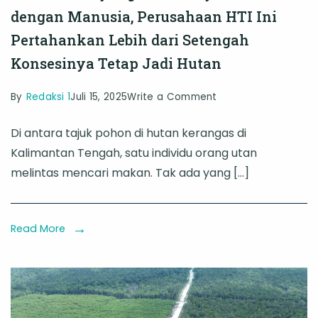
dengan Manusia, Perusahaan HTI Ini
Pertahankan Lebih dari Setengah
Konsesinya Tetap Jadi Hutan
on
By
Redaksi 1
Juli 15, 2025
Write a Comment
Demi
Di antara tajuk pohon di hutan kerangas di
Satwa
Kalimantan Tengah, satu individu orang utan
yang
melintas mencari makan. Tak ada yang […]
Genetiknya
Sama
dengan
Read More
Manusia,
Perusahaan
HTI
Ini