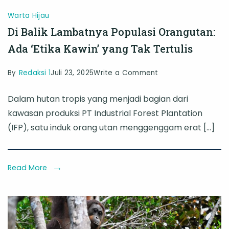
Warta Hijau
Di Balik Lambatnya Populasi Orangutan:
Ada ‘Etika Kawin’ yang Tak Tertulis
on
By
Redaksi 1
Juli 23, 2025
Write a Comment
Di
Dalam hutan tropis yang menjadi bagian dari
Balik
kawasan produksi PT Industrial Forest Plantation
Lambatnya
(IFP), satu induk orang utan menggenggam erat […]
Populasi
Orangutan:
Ada
Read More
‘Etika
Kawin’
yang
Tak