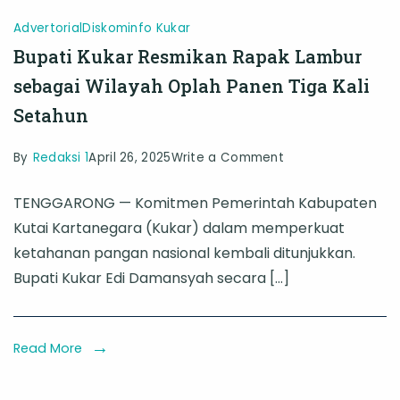
Advertorial
Diskominfo Kukar
Bupati Kukar Resmikan Rapak Lambur
sebagai Wilayah Oplah Panen Tiga Kali
Setahun
on
By
Redaksi 1
April 26, 2025
Write a Comment
Bupati
TENGGARONG — Komitmen Pemerintah Kabupaten
Kukar
Kutai Kartanegara (Kukar) dalam memperkuat
Resmikan
ketahanan pangan nasional kembali ditunjukkan.
Rapak
Bupati Kukar Edi Damansyah secara […]
Lambur
sebagai
Wilayah
Read More
Oplah
Panen