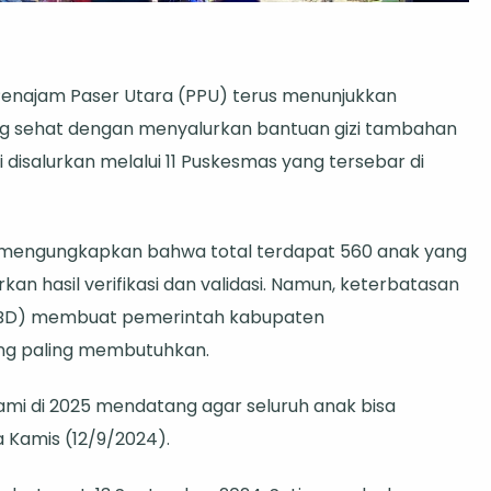
gkatkan
najam Paser Utara (PPU) terus menunjukkan
baikan
 sehat dengan menyalurkan bantuan gizi tambahan
,
i disalurkan melalui 11 Puskesmas yang tersebar di
mkab
urkan
 mengungkapkan bahwa total terdapat 560 anak yang
tuan
 hasil verifikasi dan validasi. Namun, keterbatasan
i
PBD) membuat pemerintah kabupaten
ng paling membutuhkan.
k
lui
ami di 2025 mendatang agar seluruh anak bisa
 Kamis (12/9/2024).
kesmas