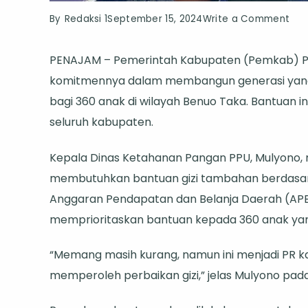
on
By
Redaksi 1
September 15, 2024
Write a Comment
Tin
PENAJAM – Pemerintah Kabupaten (Pemkab) Pe
Per
komitmennya dalam membangun generasi yang
Gizi
bagi 360 anak di wilayah Benuo Taka. Bantuan in
Pe
seluruh kabupaten.
PPU
Sal
Kepala Dinas Ketahanan Pangan PPU, Mulyono,
Ban
membutuhkan bantuan gizi tambahan berdasarkan
Bag
Anggaran Pendapatan dan Belanja Daerah (A
360
memprioritaskan bantuan kepada 360 anak ya
Ana
Mela
“Memang masih kurang, namun ini menjadi PR k
11
memperoleh perbaikan gizi,” jelas Mulyono pada
Pus