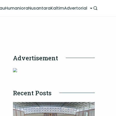
jau
Humaniora
Nusantara
Kaltim
Advertorial
Advertisement
Recent Posts