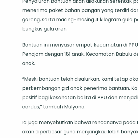
Penyaluran bantuan akan dilakukan serentak p
menerima paket bahan pangan yang terdiri dari e
goreng, serta masing-masing 4 kilogram gula pa
bungkus gula aren.
Bantuan ini menyasar empat kecamatan di PP
Penajam dengan 181 anak, Kecamatan Babulu d
anak.
“Meski bantuan telah disalurkan, kami tetap
perkembangan gizi anak penerima bantuan. K
positif bagi kesehatan balita di PPU dan menjad
cerdas,” tambah Mulyono.
Ia juga menyebutkan bahwa rencananya pada t
akan diperbesar guna menjangkau lebih bany