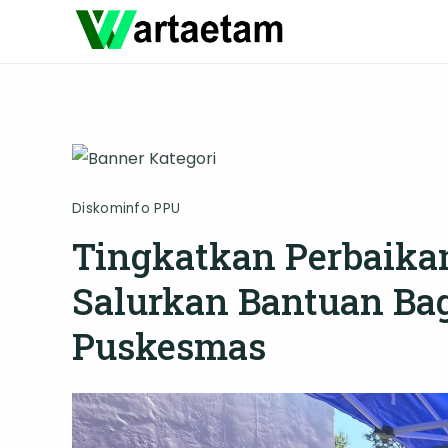
Skip
to
content
Diskominfo PPU
Tingkatkan Perbaika
Salurkan Bantuan Bag
Puskesmas