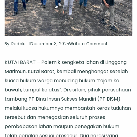
on
By
Redaksi 1
Desember 3, 2025
Write a Comment
Bantahan
KUTAI BARAT – Polemik sengketa lahan di Linggang
PT
Marimun, Kutai Barat, kembali menghangat setelah
BISM:
kuasa hukum warga menuding hukum “tajam ke
Pembebasan
bawah, tumpul ke atas”. Di sisi lain, pihak perusahaan
Lahan
tambang PT Bina Insan Sukses Mandiri (PT BISM)
Legal,
melalui kuasa hukumnya membantah keras tuduhan
Penetapan
tersebut dan menegaskan seluruh proses
RN
pembebasan lahan maupun penegakan hukum
Telah
telah berjalan sesuai prosedur. Dua narasi yang
Sesuai