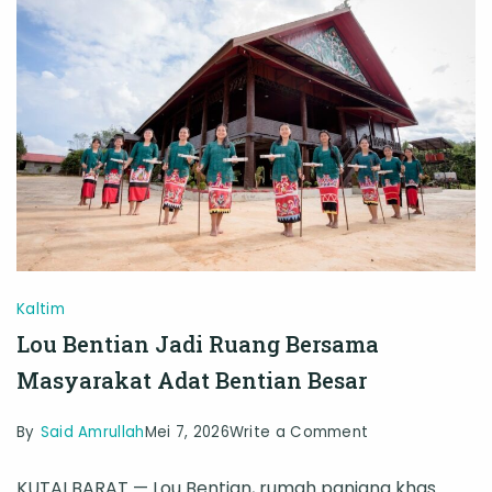
Antar
Daging
Kurban
Kaltim
Lou Bentian Jadi Ruang Bersama
Masyarakat Adat Bentian Besar
on
By
Said Amrullah
Mei 7, 2026
Write a Comment
Lou
KUTAI BARAT — Lou Bentian, rumah panjang khas