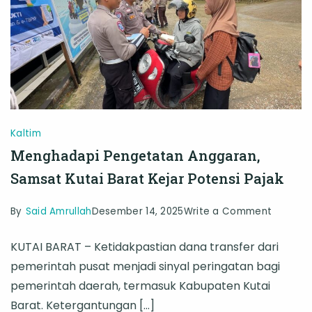
Samsat
Goes
To
School
Kaltim
Menghadapi Pengetatan Anggaran,
Samsat Kutai Barat Kejar Potensi Pajak
on
By
Said Amrullah
Desember 14, 2025
Write a Comment
Mengha
KUTAI BARAT – Ketidakpastian dana transfer dari
Pengeta
pemerintah pusat menjadi sinyal peringatan bagi
Anggara
pemerintah daerah, termasuk Kabupaten Kutai
Samsat
Barat. Ketergantungan […]