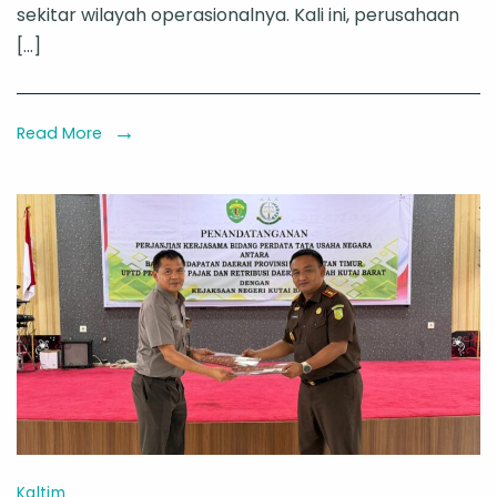
sekitar wilayah operasionalnya. Kali ini, perusahaan
Barat,
[…]
PT
TCM
Kembangkan
Read More
Peternakan
Ayam
dan
Pertanian
Terpadu
Kaltim