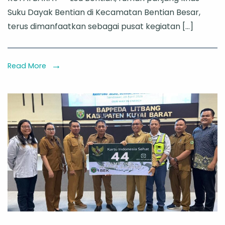
Bentian
Suku Dayak Bentian di Kecamatan Bentian Besar,
Jadi
terus dimanfaatkan sebagai pusat kegiatan […]
Ruang
Bersama
Masyarakat
Read More
Adat
Bentian
Besar