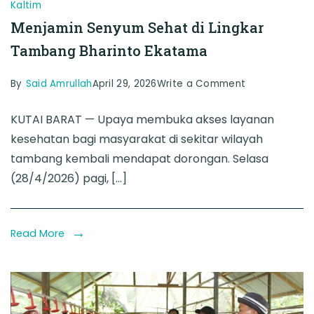
Kaltim
Menjamin Senyum Sehat di Lingkar
Tambang Bharinto Ekatama
on
By
Said Amrullah
April 29, 2026
Write a Comment
Menjamin
KUTAI BARAT — Upaya membuka akses layanan
Senyum
kesehatan bagi masyarakat di sekitar wilayah
Sehat
tambang kembali mendapat dorongan. Selasa
di
(28/4/2026) pagi, […]
Lingkar
Tambang
Bharinto
Read More
Ekatama