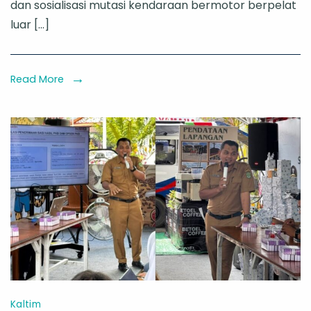
dan sosialisasi mutasi kendaraan bermotor berpelat
Samsat
luar […]
Kutai
Barat
Intensif
Read More
Mutasi
Kendar
Plat
Luar
Daerah
Kaltim