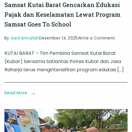
Samsat Kutai Barat Gencarkan Edukasi
Pajak dan Keselamatan Lewat Program
Samsat Goes To School
on
By
Said Amrullah
Desember 14, 2025
Write a Comment
Samsat
KUTAI BARAT – Tim Pembina Samsat Kutai Barat
Kutai
(Kubar) bersama Satlantas Polres Kubar dan Jasa
Barat
Raharja terus mengintensifkan program edukasi […]
Gencar
Edukasi
Pajak
Read More
dan
Kesela
Lewat
Progra