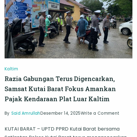
Edukatif
di
Lapang
Kaltim
Razia Gabungan Terus Digencarkan,
Samsat Kutai Barat Fokus Amankan
Pajak Kendaraan Plat Luar Kaltim
on
By
Said Amrullah
Desember 14, 2025
Write a Comment
Razia
KUTAI BARAT – UPTD PPRD Kutai Barat bersama
Gabung