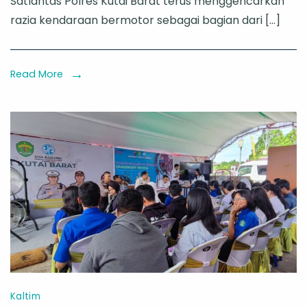
Satlantas Polres Kutai Barat terus menggencarkan
Terus
razia kendaraan bermotor sebagai bagian dari […]
Digenca
Samsat
Kutai
Read More
Barat
Fokus
Amanka
Pajak
Kendar
Plat
Luar
Kaltim
Kaltim