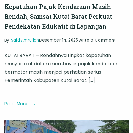
Kepatuhan Pajak Kendaraan Masih
Rendah, Samsat Kutai Barat Perkuat
Pendekatan Edukatif di Lapangan
on
By
Said Amrullah
Desember 14, 2025
Write a Comment
Kepatu
KUTAI BARAT – Rendahnya tingkat kepatuhan
Pajak
masyarakat dalam membayar pajak kendaraan
Kendar
bermotor masih menjadi perhatian serius
Masih
Pemerintah Kabupaten Kutai Barat. […]
Rendah,
Samsat
Kutai
Read More
Barat
Perkuat
Pendek