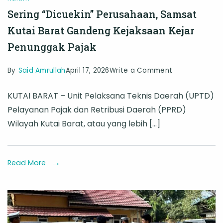
Sering “Dicuekin” Perusahaan, Samsat
Kutai Barat Gandeng Kejaksaan Kejar
Penunggak Pajak
on
By
Said Amrullah
April 17, 2026
Write a Comment
Sering
KUTAI BARAT – Unit Pelaksana Teknis Daerah (UPTD)
“Dicuekin”
Pelayanan Pajak dan Retribusi Daerah (PPRD)
Perusahaan,
Wilayah Kutai Barat, atau yang lebih […]
Samsat
Kutai
Barat
Read More
Gandeng
Kejaksaan
Kejar
Penunggak