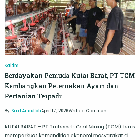
Kaltim
Berdayakan Pemuda Kutai Barat, PT TCM
Kembangkan Peternakan Ayam dan
Pertanian Terpadu
on
By
Said Amrullah
April 17, 2026
Write a Comment
Berdayakan
KUTAI BARAT – PT Trubaindo Coal Mining (TCM) terus
Pemuda
memperkuat kemandirian ekonomi masyarakat di
Kutai