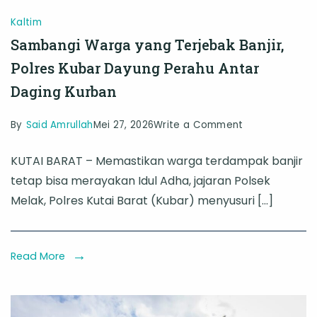
Kaltim
Sambangi Warga yang Terjebak Banjir,
Polres Kubar Dayung Perahu Antar
Daging Kurban
on
By
Said Amrullah
Mei 27, 2026
Write a Comment
Sambangi
KUTAI BARAT – Memastikan warga terdampak banjir
Warga
tetap bisa merayakan Idul Adha, jajaran Polsek
yang
Melak, Polres Kutai Barat (Kubar) menyusuri […]
Terjebak
Banjir,
Polres
Read More
Kubar
Dayung
Perahu