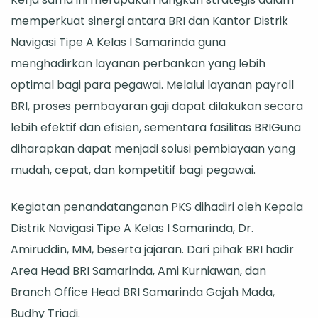
Samarinda
memperkuat sinergi antara BRI dan Kantor Distrik
Jalin
Navigasi Tipe A Kelas I Samarinda guna
Kerja
menghadirkan layanan perbankan yang lebih
Sama
optimal bagi para pegawai. Melalui layanan payroll
Payroll
BRI, proses pembayaran gaji dapat dilakukan secara
dan
lebih efektif dan efisien, sementara fasilitas BRIGuna
BRIGuna
diharapkan dapat menjadi solusi pembiayaan yang
mudah, cepat, dan kompetitif bagi pegawai.
Kegiatan penandatanganan PKS dihadiri oleh Kepala
Distrik Navigasi Tipe A Kelas I Samarinda, Dr.
Amiruddin, MM, beserta jajaran. Dari pihak BRI hadir
Area Head BRI Samarinda, Ami Kurniawan, dan
Branch Office Head BRI Samarinda Gajah Mada,
Budhy Triadi.