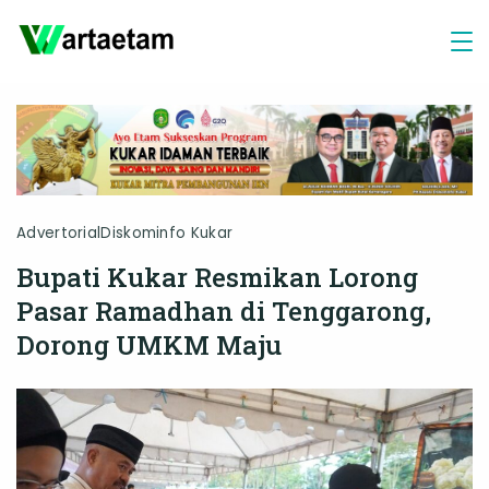
Skip
to
content
Advertorial
Diskominfo Kukar
Bupati Kukar Resmikan Lorong
Pasar Ramadhan di Tenggarong,
Dorong UMKM Maju