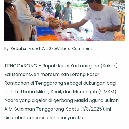
on
By
Redaksi 1
Maret 2, 2025
Write a Comment
Bupati
TENGGARONG – Bupati Kutai Kartanegara (Kukar)
Kukar
Edi Damansyah meresmikan Lorong Pasar
Resmikan
Ramadhan di Tenggarong sebagai dukungan bagi
Lorong
pelaku Usaha Mikro, Kecil, dan Menengah (UMKM).
Pasar
Acara yang digelar di gerbang Masjid Agung Sultan
Ramadhan
A.M. Sulaiman Tenggarong, Sabtu (1/3/2025), ini
di
disambut antusias oleh masyarakat.
Tenggarong,
Dorong