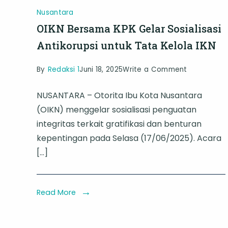
Nusantara
OIKN Bersama KPK Gelar Sosialisasi
Antikorupsi untuk Tata Kelola IKN
on
By
Redaksi 1
Juni 18, 2025
Write a Comment
OIKN
NUSANTARA – Otorita Ibu Kota Nusantara
Bersama
(OIKN) menggelar sosialisasi penguatan
KPK
integritas terkait gratifikasi dan benturan
Gelar
kepentingan pada Selasa (17/06/2025). Acara
Sosialisasi
[…]
Antikorupsi
untuk
Tata
Read More
Kelola
IKN