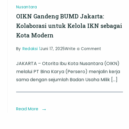
Nusantara
OIKN Gandeng BUMD Jakarta:
Kolaborasi untuk Kelola IKN sebagai
Kota Modern
on
By
Redaksi 1
Juni 17, 2025
Write a Comment
OIKN
JAKARTA – Otorita Ibu Kota Nusantara (OIKN)
Gandeng
melalui PT Bina Karya (Persero) menjalin kerja
BUMD
sama dengan sejumlah Badan Usaha Milik […]
Jakarta:
Kolaborasi
untuk
Read More
Kelola
IKN
sebagai