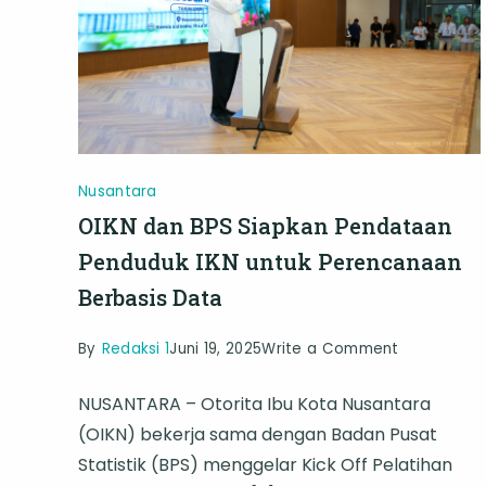
IKN
Nusantara
OIKN dan BPS Siapkan Pendataan
Penduduk IKN untuk Perencanaan
Berbasis Data
on
By
Redaksi 1
Juni 19, 2025
Write a Comment
OIKN
NUSANTARA – Otorita Ibu Kota Nusantara
dan
(OIKN) bekerja sama dengan Badan Pusat
BPS
Statistik (BPS) menggelar Kick Off Pelatihan
Siapkan