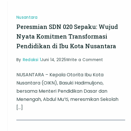
Kota
Modern
Nusantara
Peresmian SDN 020 Sepaku: Wujud
Nyata Komitmen Transformasi
Pendidikan di Ibu Kota Nusantara
on
By
Redaksi 1
Juni 14, 2025
Write a Comment
Peresmian
NUSANTARA – Kepala Otorita Ibu Kota
SDN
Nusantara (OIKN), Basuki Hadimuljono,
020
bersama Menteri Pendidikan Dasar dan
Sepaku:
Menengah, Abdul Mu’ti, meresmikan Sekolah
Wujud
[…]
Nyata
Komitmen
Transformasi