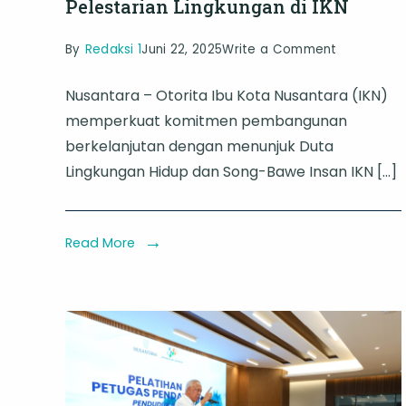
Pelestarian Lingkungan di IKN
on
By
Redaksi 1
Juni 22, 2025
Write a Comment
Para
Nusantara – Otorita Ibu Kota Nusantara (IKN)
Duta
memperkuat komitmen pembangunan
Lingkunga
berkelanjutan dengan menunjuk Duta
Hidup
Lingkungan Hidup dan Song-Bawe Insan IKN […]
dan
Song-
Bawe
Read More
Siap
Jadi
Agen
Pelestaria
Lingkunga
di