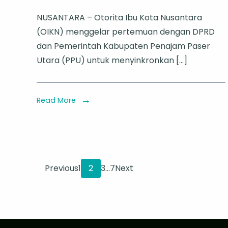
OIKN,
NUSANTARA – Otorita Ibu Kota Nusantara
DPRD,
(OIKN) menggelar pertemuan dengan DPRD
dan
dan Pemerintah Kabupaten Penajam Paser
Pemkab
Utara (PPU) untuk menyinkronkan […]
PPU
Koordinasi
Wilayah
Read More
dan
Kewenang
di
Kawasan
Paginasi
Page
Page
Page
Page
Previous
1
2
3
…
7
Next
IKN
pos