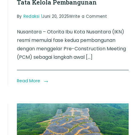
Tata Kelola Pembangunan
on
By
Redaksi 1
Juni 20, 2025
Write a Comment
IKN
Nusantara – Otorita Ibu Kota Nusantara (IKN)
Masuki
resmi memulai fase kedua pembangunan
n
Tahap
dengan menggelar Pre-Construction Meeting
Kedua:
(PCM) sebagai langkah awal […]
Kepala
Otorita
Tegaskan
Read More
Komitmen
dan
Tata
n
Kelola
n
Pembanguna