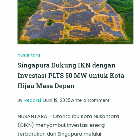
Nusantara
Singapura Dukung IKN dengan
Investasi PLTS 50 MW untuk Kota
Hijau Masa Depan
on
By
Redaksi 1
Juni 19, 2025
Write a Comment
Singapura
NUSANTARA – Otorita Ibu Kota Nusantara
Dukung
(OIKN) menyambut investasi energi
IKN
terbarukan dari Singapura melalui
dengan