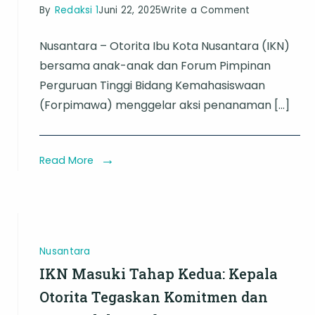
on
By
Redaksi 1
Juni 22, 2025
Write a Comment
Akar
Nusantara – Otorita Ibu Kota Nusantara (IKN)
Peradaban
bersama anak-anak dan Forum Pimpinan
Baru:
Perguruan Tinggi Bidang Kemahasiswaan
Anak-
(Forpimawa) menggelar aksi penanaman […]
anak,
Akademisi,
n
dan
Read More
Pohon-
n
pohon
Masa
Depan
Nusantara
di
IKN Masuki Tahap Kedua: Kepala
IKN
Otorita Tegaskan Komitmen dan