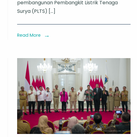
pembangunan Pembangkit Listrik Tenaga
Investasi
Surya (PLTS) […]
PLTS
50
MW
Read More
an
untuk
Kota
Hijau
Masa
Depan