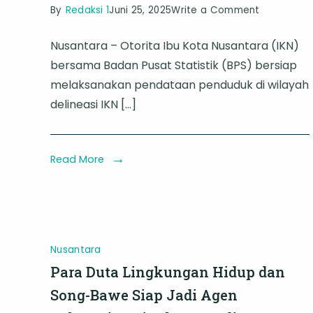
on
By
Redaksi 1
Juni 25, 2025
Write a Comment
Merekam
Nusantara – Otorita Ibu Kota Nusantara (IKN)
Jejak
bersama Badan Pusat Statistik (BPS) bersiap
Awal
melaksanakan pendataan penduduk di wilayah
Nusantara:
delineasi IKN […]
840
Petugas
Dikerahka
Read More
untuk
Pendataa
Strategis
Nusantara
Para Duta Lingkungan Hidup dan
Song-Bawe Siap Jadi Agen