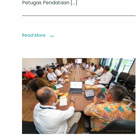
Petugas Pendataan […]
Pendataan
Penduduk
IKN
untuk
Read More
Perencana
Berbasis
Data