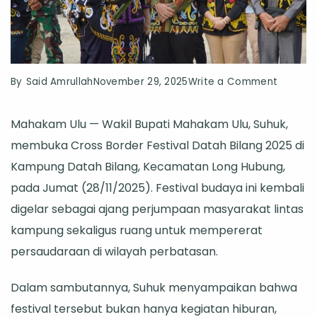
on
By
Said Amrullah
November 29, 2025
Write a Comment
Cross
Mahakam Ulu — Wakil Bupati Mahakam Ulu, Suhuk,
Border
membuka Cross Border Festival Datah Bilang 2025 di
Festival
Kampung Datah Bilang, Kecamatan Long Hubung,
Datah
pada Jumat (28/11/2025). Festival budaya ini kembali
Bilang
digelar sebagai ajang perjumpaan masyarakat lintas
2025
kampung sekaligus ruang untuk mempererat
Resmi
persaudaraan di wilayah perbatasan.
Dibuka,
Momen
Dalam sambutannya, Suhuk menyampaikan bahwa
Pererat
festival tersebut bukan hanya kegiatan hiburan,
Persau