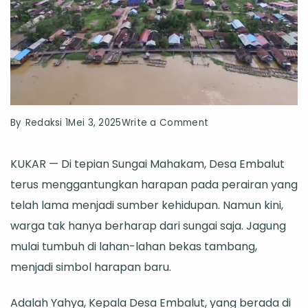
on
By
Redaksi 1
Mei 3, 2025
Write a Comment
Dari
KUKAR — Di tepian Sungai Mahakam, Desa Embalut
Sungai
terus menggantungkan harapan pada perairan yang
hingga
telah lama menjadi sumber kehidupan. Namun kini,
Lahan
warga tak hanya berharap dari sungai saja. Jagung
Tambang,
mulai tumbuh di lahan-lahan bekas tambang,
Embalut
menjadi simbol harapan baru.
Menapak
Jalan
Adalah Yahya, Kepala Desa Embalut, yang berada di
Desa