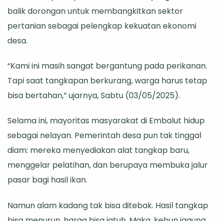
balik dorongan untuk membangkitkan sektor
Mandiri
pertanian sebagai pelengkap kekuatan ekonomi
desa.
“Kami ini masih sangat bergantung pada perikanan.
Tapi saat tangkapan berkurang, warga harus tetap
bisa bertahan,” ujarnya, Sabtu (03/05/2025).
Selama ini, mayoritas masyarakat di Embalut hidup
sebagai nelayan. Pemerintah desa pun tak tinggal
diam: mereka menyediakan alat tangkap baru,
menggelar pelatihan, dan berupaya membuka jalur
pasar bagi hasil ikan.
Namun alam kadang tak bisa ditebak. Hasil tangkap
bisa menurun, harga bisa jatuh. Maka, kebun jagung