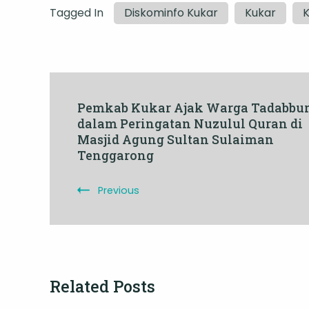
Tagged In
Diskominfo Kukar
Kukar
K
Post
Pemkab Kukar Ajak Warga Tadabbu
dalam Peringatan Nuzulul Quran di
Navigation
Masjid Agung Sultan Sulaiman
Tenggarong
Previous
Related Posts