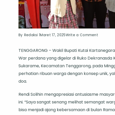
on
By
Redaksi 1
Maret 17, 2025
Write a Comment
Wabup
TENGGARONG – Wakil Bupati Kutai Kartanegara (
Kukar
War perdana yang digelar di Ruko Dekranasda K
Rendi
Sukarame, Kecamatan Tenggarong, pada Minggu (
Solihin
perhatian ribuan warga dengan konsep unik, y
Buka
doa.
Takjil
War
Rendi Solihin mengapresiasi antusiasme masyar
Perdana,
ini. “Saya sangat senang melihat semangat warga
Ribuan
bisa menjadi ajang kebersamaan di bulan Ramad
Warga