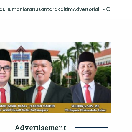
jau
Humaniora
Nusantara
Kaltim
Advertorial
Advertisement