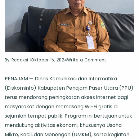
on
By
Redaksi 1
Oktober 15, 2024
Write a Comment
Diskominfo
PENAJAM — Dinas Komunikasi dan Informatika
PPU
(Diskominfo) Kabupaten Penajam Paser Utara (PPU)
Pasang
terus mendorong peningkatan akses internet bagi
Wi-
masyarakat dengan memasang Wi-Fi gratis di
Fi
sejumlah tempat publik. Program ini bertujuan untuk
Gratis
mendukung aktivitas ekonomi, khususnya Usaha
di
Mikro, Kecil, dan Menengah (UMKM), serta kegiatan
180