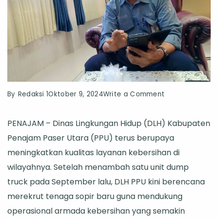
on
By
Redaksi 1
Oktober 9, 2024
Write a Comment
DLH
PENAJAM – Dinas Lingkungan Hidup (DLH) Kabupaten
PPU
Penajam Paser Utara (PPU) terus berupaya
Tambah
meningkatkan kualitas layanan kebersihan di
Armada
wilayahnya. Setelah menambah satu unit dump
Kebersihan,
truck pada September lalu, DLH PPU kini berencana
Rekrut
merekrut tenaga sopir baru guna mendukung
Sopir
operasional armada kebersihan yang semakin
Baru