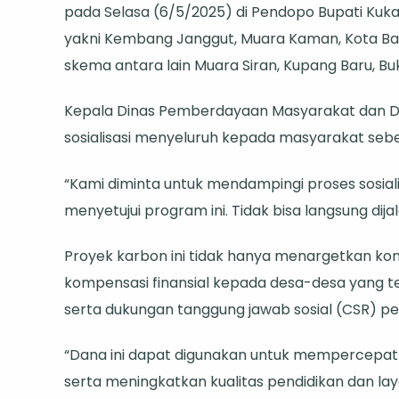
pada Selasa (6/5/2025) di Pendopo Bupati Kuka
Hasil
yakni Kembang Janggut, Muara Kaman, Kota B
Kerja
skema antara lain Muara Siran, Kupang Baru, Buk
Sama
Pemkab
Kepala Dinas Pemberdayaan Masyarakat dan D
dan
sosialisasi menyeluruh kepada masyarakat sebe
Swasta
“Kami diminta untuk mendampingi proses sosi
menyetujui program ini. Tidak bisa langsung dij
Proyek karbon ini tidak hanya menargetkan kon
kompensasi finansial kepada desa-desa yang ter
serta dukungan tanggung jawab sosial (CSR) pe
“Dana ini dapat digunakan untuk mempercepa
serta meningkatkan kualitas pendidikan dan la