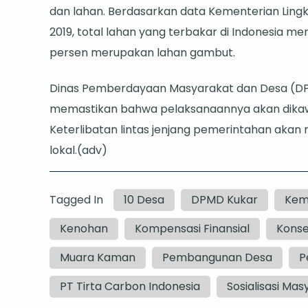
dan lahan. Berdasarkan data Kementerian Ling
2019, total lahan yang terbakar di Indonesia men
persen merupakan lahan gambut.
Dinas Pemberdayaan Masyarakat dan Desa (DP
memastikan bahwa pelaksanaannya akan dikawal
Keterlibatan lintas jenjang pemerintahan akan me
lokal.(adv)
Tagged In
10 Desa
DPMD Kukar
Kem
Kenohan
Kompensasi Finansial
Konse
Muara Kaman
Pembangunan Desa
P
PT Tirta Carbon Indonesia
Sosialisasi Ma