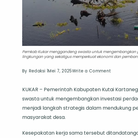
Pemkab Kukar menggandeng swasta untuk mengembangkan per
lingkungan yang sekaligus memperkuat ekonomi dan pembang
on
By
Redaksi 1
Mei 7, 2025
Write a Comment
DPMD
KUKAR – Pemerintah Kabupaten Kutai Kartaneg
Kukar
swasta untuk mengembangkan investasi perdaga
Kawal
menjadi langkah strategis dalam mendukung pe
Proyek
masyarakat desa.
Karbon
10
Kesepakatan kerja sama tersebut ditandatangan
Desa