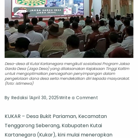
Desa-desa di Kutai Kartanegara mengikuti sosialisasi Program Jaksa
Garda Desa (Jaga Desa) yang dilaksanakan Kejaksaan Tinggi Kaltim
untuk mengoptimalkan pencegahan penyimpangan dalam
pengelolaan dana desa serta mendekatkan diri kepada masyarakat.
(foto: istimewa)
on
By
Redaksi 1
April 30, 2025
Write a Comment
Dukung
KUKAR – Desa Bukit Pariaman, Kecamatan
Kukar
Tenggarong Seberang, Kabupaten Kutai
Idaman
Kartanegara (Kukar), kini mulai menerapkan
Terapkan