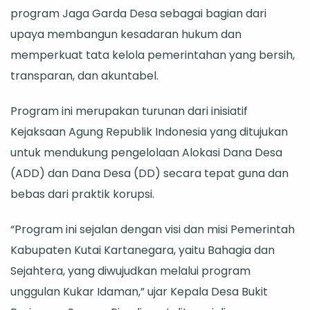
program Jaga Garda Desa sebagai bagian dari
Program
upaya membangun kesadaran hukum dan
Antikorupsi,
memperkuat tata kelola pemerintahan yang bersih,
Desa
transparan, dan akuntabel.
Bukit
Pariaman
Program ini merupakan turunan dari inisiatif
Terapkan
Kejaksaan Agung Republik Indonesia yang ditujukan
Program
untuk mendukung pengelolaan Alokasi Dana Desa
Jaga
(ADD) dan Dana Desa (DD) secara tepat guna dan
Garda
bebas dari praktik korupsi.
“Program ini sejalan dengan visi dan misi Pemerintah
Kabupaten Kutai Kartanegara, yaitu Bahagia dan
Sejahtera, yang diwujudkan melalui program
unggulan Kukar Idaman,” ujar Kepala Desa Bukit