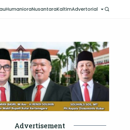
jau
Humaniora
Nusantara
Kaltim
Advertorial
Advertisement