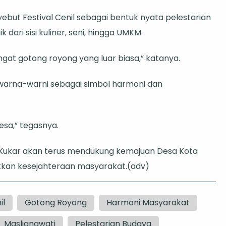
yebut Festival Cenil sebagai bentuk nyata pelestarian
 dari sisi kuliner, seni, hingga UMKM.
ngat gotong royong yang luar biasa,” katanya.
erwarna-warni sebagai simbol harmoni dan
desa,” tegasnya.
ukar akan terus mendukung kemajuan Desa Kota
tkan kesejahteraan masyarakat.(adv)
il
Gotong Royong
Harmoni Masyarakat
Maslianawati
Pelestarian Budaya