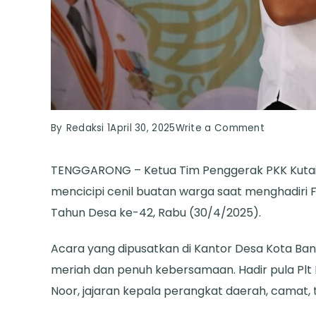
on
By
Redaksi 1
April 30, 2025
Write a Comment
Festival
TENGGARONG – Ketua Tim Penggerak PKK Kutai 
Cenil
mencicipi cenil buatan warga saat menghadiri Fe
Meriahkan
Tahun Desa ke-42, Rabu (30/4/2025).
HUT
ke-
Acara yang dipusatkan di Kantor Desa Kota Ban
42
meriah dan penuh kebersamaan. Hadir pula Plt K
Desa
Noor, jajaran kepala perangkat daerah, camat,
Kota