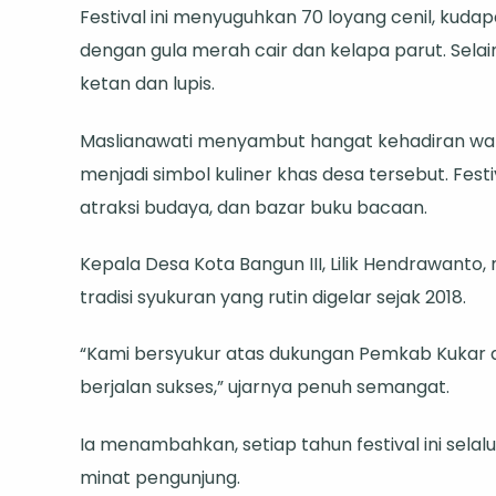
Bangun
Festival ini menyuguhkan 70 loyang cenil, kudapa
III,
dengan gula merah cair dan kelapa parut. Selain i
Ketua
ketan dan lupis.
TP
PKK
Maslianawati menyambut hangat kehadiran warg
Kukar
menjadi simbol kuliner khas desa tersebut. Festi
Apresiasi
atraksi budaya, dan bazar buku bacaan.
Kreativita
Kepala Desa Kota Bangun III, Lilik Hendrawant
Warga
tradisi syukuran yang rutin digelar sejak 2018.
“Kami bersyukur atas dukungan Pemkab Kukar 
berjalan sukses,” ujarnya penuh semangat.
Ia menambahkan, setiap tahun festival ini sela
minat pengunjung.