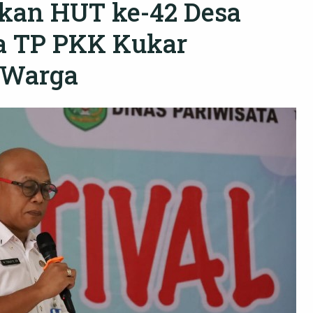
hkan HUT ke-42 Desa
ua TP PKK Kukar
s Warga