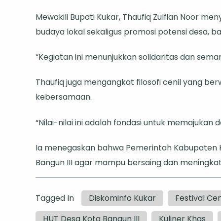
Mewakili Bupati Kukar, Thaufiq Zulfian Noor men
budaya lokal sekaligus promosi potensi desa, baik
“Kegiatan ini menunjukkan solidaritas dan sema
Thaufiq juga mengangkat filosofi cenil yang b
kebersamaan.
“Nilai-nilai ini adalah fondasi untuk memajukan 
Ia menegaskan bahwa Pemerintah Kabupaten K
Bangun III agar mampu bersaing dan meningka
Tagged In
Diskominfo Kukar
Festival Cen
HUT Desa Kota Bangun III
Kuliner Khas