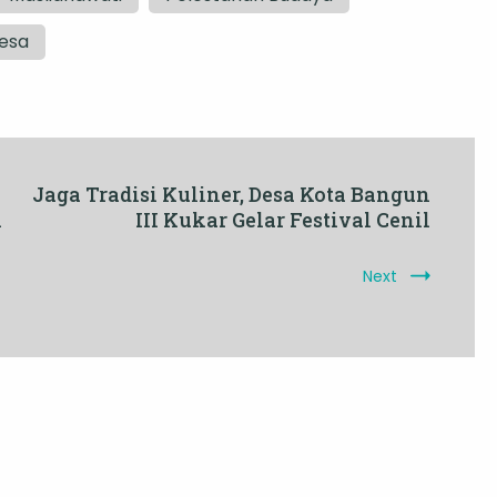
esa
Jaga Tradisi Kuliner, Desa Kota Bangun
i
III Kukar Gelar Festival Cenil
Next