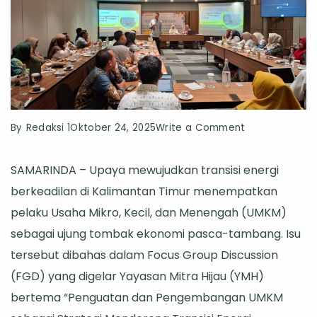
on
By
Redaksi 1
Oktober 24, 2025
Write a Comment
FGD
SAMARINDA – Upaya mewujudkan transisi energi
Transisi
berkeadilan di Kalimantan Timur menempatkan
Energi
pelaku Usaha Mikro, Kecil, dan Menengah (UMKM)
di
sebagai ujung tombak ekonomi pasca-tambang. Isu
Kaltim
tersebut dibahas dalam Focus Group Discussion
Rumuskan
(FGD) yang digelar Yayasan Mitra Hijau (YMH)
Strategi
bertema “Penguatan dan Pengembangan UMKM
UMKM