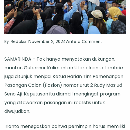
on
By
Redaksi 1
November 2, 2024
Write a Comment
Gaspol
SAMARINDA – Tak hanya menyatakan dukungan,
dan
mantan Gubernur Kalimantan Utara Irianto Lambrie
Jaspol
juga ditunjuk menjadi Ketua Harian Tim Pemenangan
Realistis
Pasangan Calon (Paslon) nomor urut 2 Rudy Mas’ud-
Diwujudkan,
Seno Aji. Keputusan itu diambil mengingat program
Iranto
yang ditawarkan pasangan ini realistis untuk
Lambrie
diwujudkan.
Dukung
Rudy-
Irianto menegaskan bahwa pemimpin harus memiliki
Seno