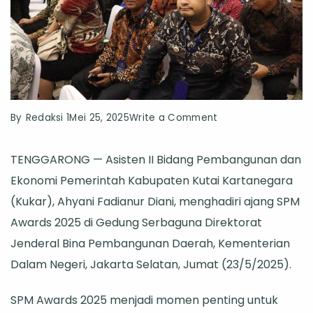
on
By
Redaksi 1
Mei 25, 2025
Write a Comment
Hadiri
TENGGARONG — Asisten II Bidang Pembangunan dan
SPM
Ekonomi Pemerintah Kabupaten Kutai Kartanegara
Awards
(Kukar), Ahyani Fadianur Diani, menghadiri ajang SPM
2025,
Awards 2025 di Gedung Serbaguna Direktorat
Pemkab
Jenderal Bina Pembangunan Daerah, Kementerian
Kukar
Dalam Negeri, Jakarta Selatan, Jumat (23/5/2025).
Siap
Tingkatkan
SPM Awards 2025 menjadi momen penting untuk
Pelayanan