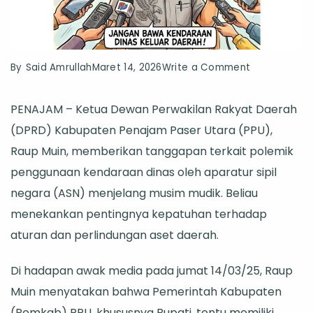
on
By
Said Amrullah
Maret 14, 2026
Write a Comment
Ketua
PENAJAM – Ketua Dewan Perwakilan Rakyat Daerah
DPRD
(DPRD) Kabupaten Penajam Paser Utara (PPU),
PPU
Raup Muin, memberikan tanggapan terkait polemik
Raup
penggunaan kendaraan dinas oleh aparatur sipil
Muin
negara (ASN) menjelang musim mudik. Beliau
Ingatkan
menekankan pentingnya kepatuhan terhadap
Aturan
aturan dan perlindungan aset daerah.
Penggunaan
Kendaraan
Di hadapan awak media pada jumat 14/03/25, Raup
Dinas
Muin menyatakan bahwa Pemerintah Kabupaten
Saat
(Pemkab) PPU, khususnya Bupati, tentu memiliki