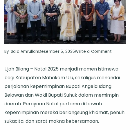
on
By
Said Amrullah
Desember 5, 2025
Write a Comment
Momen
Ujoh Bilang – Natal 2025 menjadi momen istimewa
Istimewa
bagi Kabupaten Mahakam Ulu, sekaligus menandai
Awal
perjalanan kepemimpinan Bupati Angela Idang
Perjalan
Belawan dan Wakil Bupati Suhuk dalam memimpin
Kepemim
daerah. Perayaan Natal pertama di bawah
Bupati
kepemimpinan mereka berlangsung khidmat, penuh
Angela
sukacita, dan sarat makna kebersamaan.
Idang
Belawan