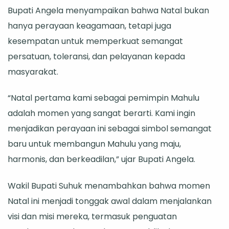
Bupati Angela menyampaikan bahwa Natal bukan
dan
hanya perayaan keagamaan, tetapi juga
Wakil
kesempatan untuk memperkuat semangat
Bupati
persatuan, toleransi, dan pelayanan kepada
Suhuk
masyarakat.
di
Natal
“Natal pertama kami sebagai pemimpin Mahulu
Pertama
adalah momen yang sangat berarti. Kami ingin
Mahaka
menjadikan perayaan ini sebagai simbol semangat
Ulu
baru untuk membangun Mahulu yang maju,
harmonis, dan berkeadilan,” ujar Bupati Angela.
Wakil Bupati Suhuk menambahkan bahwa momen
Natal ini menjadi tonggak awal dalam menjalankan
visi dan misi mereka, termasuk penguatan