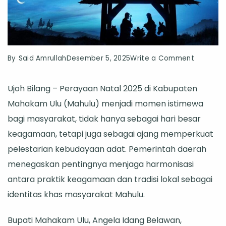
on
By
Said Amrullah
Desember 5, 2025
Write a Comment
Natal
Ujoh Bilang – Perayaan Natal 2025 di Kabupaten
di
Mahakam Ulu (Mahulu) menjadi momen istimewa
Mahaka
bagi masyarakat, tidak hanya sebagai hari besar
Ulu,
keagamaan, tetapi juga sebagai ajang memperkuat
Harmoni
pelestarian kebudayaan adat. Pemerintah daerah
Beraga
menegaskan pentingnya menjaga harmonisasi
dan
antara praktik keagamaan dan tradisi lokal sebagai
Pelestar
identitas khas masyarakat Mahulu.
Budaya
Adat
Bupati Mahakam Ulu, Angela Idang Belawan,