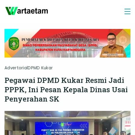
Skip
to
content
Advertorial
DPMD Kukar
Pegawai DPMD Kukar Resmi Jadi
PPPK, Ini Pesan Kepala Dinas Usai
Penyerahan SK