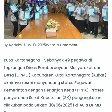
on
By
Redaksi 1
Juni 13, 2025
Write a Comment
Pegawai
Kutai Kartanegara – Sebanyak 49 pegawai di
DPMD
lingkungan Dinas Pemberdayaan Masyarakat dan
Kukar
Desa (DPMD) Kabupaten Kutai Kartanegara (Kukar)
Resmi
akhirnya resmi menyandang status Pegawai
Jadi
Pemerintah dengan Perjanjian Kerja (PPPK). Prosesi
PPPK,
penyerahan Surat Keputusan (SK) pengangkatan
Ini
dilakukan pada Selasa (10/06/2025) di Aula DPMD
Pesan