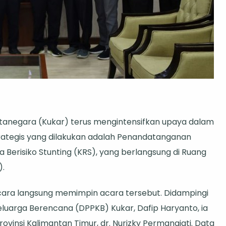
tanegara (Kukar) terus mengintensifkan upaya dalam
trategis yang dilakukan adalah Penandatanganan
 Berisiko Stunting (KRS), yang berlangsung di Ruang
nan
).
ecara langsung memimpin acara tersebut. Didampingi
:
eluarga Berencana (DPPKB) Kukar, Dafip Haryanto, ia
vinsi Kalimantan Timur, dr. Nurizky Permanajati. Data