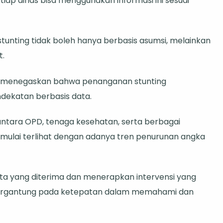
etiap dinas bisa menggunakan informasi ini sesuai
unting tidak boleh hanya berbasis asumsi, melainkan
t.
o, menegaskan bahwa penanganan stunting
dekatan berbasis data.
ntara OPD, tenaga kesehatan, serta berbagai
 mulai terlihat dengan adanya tren penurunan angka
ata yang diterima dan menerapkan intervensi yang
 bergantung pada ketepatan dalam memahami dan