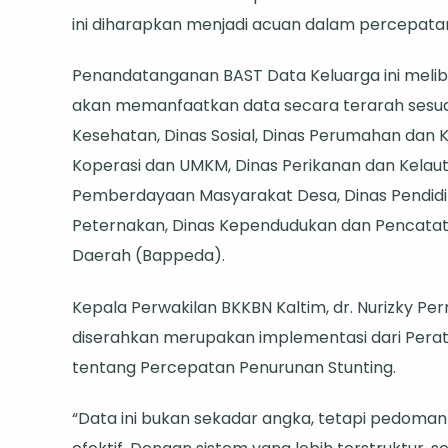
Harus
ini diharapkan menjadi acuan dalam percepatan
Jadi
Acuan
Penandatanganan BAST Data Keluarga ini melib
Intervens
akan memanfaatkan data secara terarah sesuai
Kesehatan, Dinas Sosial, Dinas Perumahan dan
Koperasi dan UMKM, Dinas Perikanan dan Kelauta
Pemberdayaan Masyarakat Desa, Dinas Pendidi
Peternakan, Dinas Kependudukan dan Pencatat
Daerah (Bappeda).
Kepala Perwakilan BKKBN Kaltim, dr. Nurizky 
diserahkan merupakan implementasi dari Perat
tentang Percepatan Penurunan Stunting.
“Data ini bukan sekadar angka, tetapi pedoma