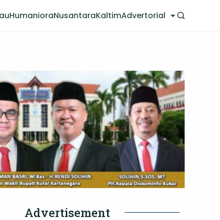
jau
Humaniora
Nusantara
Kaltim
Advertorial
Advertisement