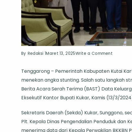
on
By
Redaksi 1
Maret 13, 2025
Write a Comment
Pemkab
Tenggarong – Pemerintah Kabupaten Kutai Kar
Kukar
menekan angka stunting. Salah satu langkah s
Perkuat
Berita Acara Serah Terima (BAST) Data Keluarga
Penanga
Eksekutif Kantor Bupati Kukar, Kamis (13/3/2024
Stunting,
Sekda
Sekretaris Daerah (Sekda) Kukar, Sunggono, s
Sunggono
Plt. Kepala Dinas Pengendalian Penduduk dan K
Data
menerima data dari Kepala Perwakilan BKKBN Pro