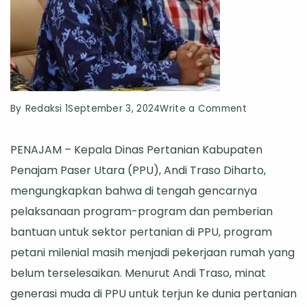
on
By
Redaksi 1
September 3, 2024
Write a Comment
Petani
PENAJAM – Kepala Dinas Pertanian Kabupaten
Milenial
Penajam Paser Utara (PPU), Andi Traso Diharto,
PPU
mengungkapkan bahwa di tengah gencarnya
Hanya
pelaksanaan program-program dan pemberian
10-
bantuan untuk sektor pertanian di PPU, program
15
petani milenial masih menjadi pekerjaan rumah yang
Persen,
belum terselesaikan. Menurut Andi Traso, minat
Dinas
generasi muda di PPU untuk terjun ke dunia pertanian
Pertanian