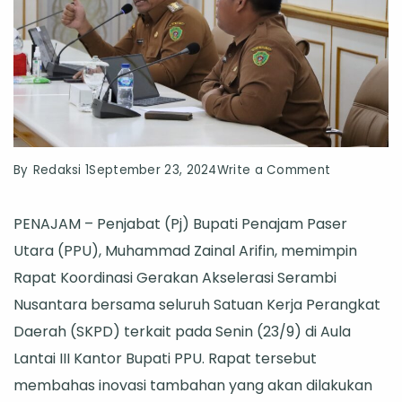
on
By
Redaksi 1
September 23, 2024
Write a Comment
Pj
PENAJAM – Penjabat (Pj) Bupati Penajam Paser
Bupati
Utara (PPU), Muhammad Zainal Arifin, memimpin
PPU
Rapat Koordinasi Gerakan Akselerasi Serambi
Dorong
Nusantara bersama seluruh Satuan Kerja Perangkat
Inovasi
Daerah (SKPD) terkait pada Senin (23/9) di Aula
dan
Lantai III Kantor Bupati PPU. Rapat tersebut
Percepata
membahas inovasi tambahan yang akan dilakukan
Pembangu