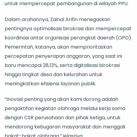
untuk mempercepat pembangunan di wilayah PPU.
di
Rakor
Dalam arahannya, Zainal Arifin menegaskan
Gerakan
pentingnya optimalisasi birokrasi dan mempercepat
Akselerasi
koordinasi antar organisasi perangkat daerah (OPD).
Serambi
Pemerintah, katanya, akan memprioritaskan
Nusantara
percepatan penyerapan anggaran, yang saat ini
baru mencapai 28,13%, serta digitalisasi birokrasi
hingga tingkat desa dan kelurahan untuk
meningkatkan efisiensi layanan publik.
“Inovasi penting yang akan kami dorong adalah
pengaktifan kegiatan olahraga melalui kerja sama
dengan CSR perusahaan dan pihak ketiga, untuk
mendorong kebugaran masyarakat dan menggali
bakat-bakat olahraga,” jelasnya.