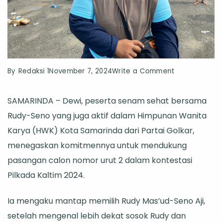
on
By
Redaksi 1
November 7, 2024
Write a Comment
Selain
SAMARINDA – Dewi, peserta senam sehat bersama
Agamis
Rudy-Seno yang juga aktif dalam Himpunan Wanita
dan
Karya (HWK) Kota Samarinda dari Partai Golkar,
Menginspirasi
menegaskan komitmennya untuk mendukung
Dewi
pasangan calon nomor urut 2 dalam kontestasi
Juga
Pilkada Kaltim 2024.
Dukung
Program
Ia mengaku mantap memilih Rudy Mas’ud-Seno Aji,
Kesehatan
setelah mengenal lebih dekat sosok Rudy dan
Gratis