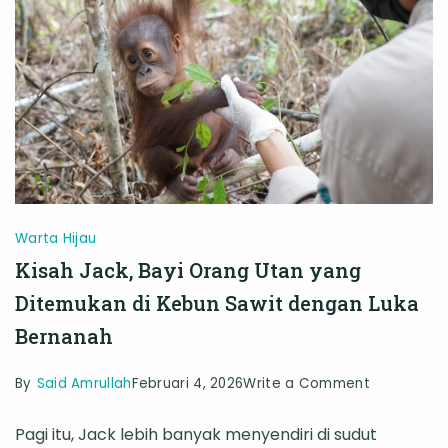
di
Tengah
Kebun
Sawit
Warta Hijau
Kisah Jack, Bayi Orang Utan yang
Ditemukan di Kebun Sawit dengan Luka
Bernanah
on
By
Said Amrullah
Februari 4, 2026
Write a Comment
Kisah
Pagi itu, Jack lebih banyak menyendiri di sudut
Jack,