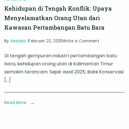
Kehidupan di Tengah Konflik: Upaya
Menyelamatkan Orang Utan dari
Kawasan Pertambangan Batu Bara
on
By
Redaksi 1
Februari 22, 2025
Write a Comment
Kehidupan
Di tengah gempuran industri pertambangan batu
di
bara, kehidupan orang utan di Kalimantan Timur
Tengah
semakin terancam. Sejak awal 2025, Balai Konservasi
Konflik:
[…]
Upaya
Menyelamatk
Orang
Read More
Utan
dari
Kawasan