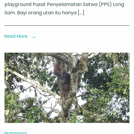
playground Pusat Penyelamatan Satwa (PPS) Long
Bayi
Sam. Bayi orang utan itu hanya […]
Orang
Utan
yang
Read More
Ditemukan
di
Kebun
Sawit
dengan
Luka
Bernanah
Humaniora