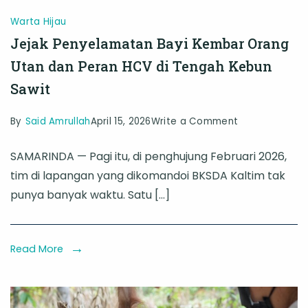
Warta Hijau
Jejak Penyelamatan Bayi Kembar Orang
Utan dan Peran HCV di Tengah Kebun
Sawit
on
By
Said Amrullah
April 15, 2026
Write a Comment
Jejak
SAMARINDA — Pagi itu, di penghujung Februari 2026,
Penyelamatan
tim di lapangan yang dikomandoi BKSDA Kaltim tak
Bayi
punya banyak waktu. Satu […]
Kembar
Orang
Utan
Read More
dan
Peran
HCV