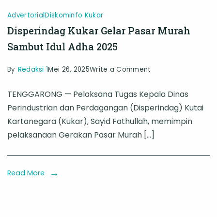
Advertorial
Diskominfo Kukar
Disperindag Kukar Gelar Pasar Murah
Sambut Idul Adha 2025
on
By
Redaksi 1
Mei 26, 2025
Write a Comment
Disperindag
TENGGARONG — Pelaksana Tugas Kepala Dinas
Kukar
Perindustrian dan Perdagangan (Disperindag) Kutai
Gelar
Kartanegara (Kukar), Sayid Fathullah, memimpin
Pasar
pelaksanaan Gerakan Pasar Murah […]
Murah
Sambut
Idul
Read More
Adha
2025