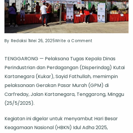
on
By
Redaksi 1
Mei 26, 2025
Write a Comment
Disperindag
TENGGARONG — Pelaksana Tugas Kepala Dinas
Kukar
Perindustrian dan Perdagangan (Disperindag) Kutai
Gelar
Kartanegara (Kukar), Sayid Fathullah, memimpin
Pasar
pelaksanaan Gerakan Pasar Murah (GPM) di
Murah
Carfreday, Jalan Kartanegara, Tenggarong, Minggu
Sambut
(25/5/2025).
Idul
Adha
Kegiatan ini digelar untuk menyambut Hari Besar
2025
Keagamaan Nasional (HBKN) Idul Adha 2025,