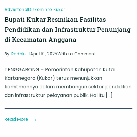
Advertorial
Diskominfo Kukar
Bupati Kukar Resmikan Fasilitas
Pendidikan dan Infrastruktur Penunjang
di Kecamatan Anggana
on
By
Redaksi 1
April 10, 2025
Write a Comment
Bupati
TENGGARONG – Pemerintah Kabupaten Kutai
Kukar
Kartanegara (Kukar) terus menunjukkan
Resmikan
komitmennya dalam membangun sektor pendidikan
Fasilitas
dan infrastruktur pelayanan publik. Hal itu […]
Pendidikan
dan
Infrastruktur
Read More
Penunjang
di