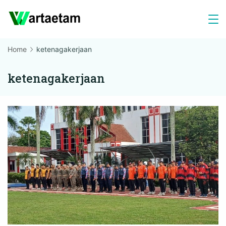
Skip
to
content
Home
ketenagakerjaan
ketenagakerjaan