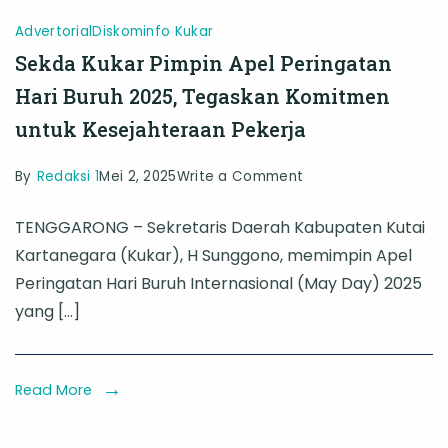
Advertorial
Diskominfo Kukar
Sekda Kukar Pimpin Apel Peringatan
Hari Buruh 2025, Tegaskan Komitmen
untuk Kesejahteraan Pekerja
on
By
Redaksi 1
Mei 2, 2025
Write a Comment
Sekda
TENGGARONG – Sekretaris Daerah Kabupaten Kutai
Kukar
Kartanegara (Kukar), H Sunggono, memimpin Apel
Pimpin
Peringatan Hari Buruh Internasional (May Day) 2025
Apel
yang […]
Peringatan
Hari
Buruh
Read More
2025,
Tegaskan