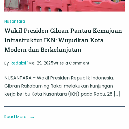
Nusantara
Wakil Presiden Gibran Pantau Kemajuan
Infrastruktur IKN: Wujudkan Kota
Modern dan Berkelanjutan
on
By
Redaksi 1
Mei 29, 2025
Write a Comment
Wakil
NUSANTARA – Wakil Presiden Republik Indonesia,
Presiden
Gibran Rakabuming Raka, melakukan kunjungan
Gibran
kerja ke Ibu Kota Nusantara (IKN) pada Rabu, 28 […]
Pantau
Kemajuan
Infrastruktur
Read More
IKN: