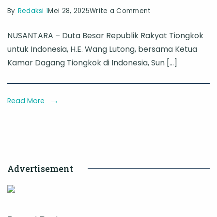
on
By
Redaksi 1
Mei 28, 2025
Write a Comment
Tiongkok
NUSANTARA – Duta Besar Republik Rakyat Tiongkok
Perkuat
untuk Indonesia, H.E. Wang Lutong, bersama Ketua
Investasi
Kamar Dagang Tiongkok di Indonesia, Sun […]
Rp70
Triliun
di
Read More
IKN:
Dorong
Pembangunan
Kota
Advertisement
Masa
Depan