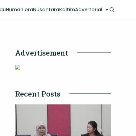
jau
Humaniora
Nusantara
Kaltim
Advertorial
Advertisement
Recent Posts