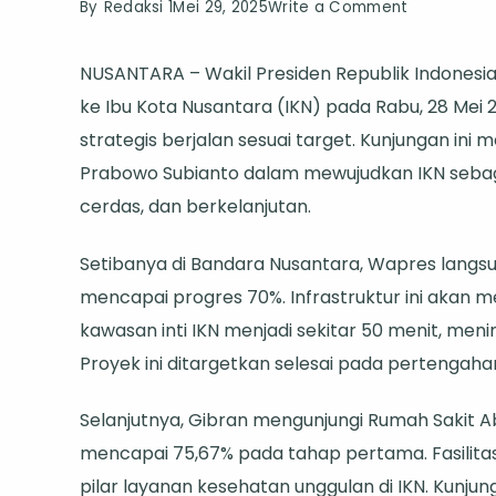
on
By
Redaksi 1
Mei 29, 2025
Write a Comment
Wakil
NUSANTARA – Wakil Presiden Republik Indonesi
Presiden
ke Ibu Kota Nusantara (IKN) pada Rabu, 28 Mei
Gibran
strategis berjalan sesuai target. Kunjungan i
Pantau
Prabowo Subianto dalam mewujudkan IKN seba
Kemajuan
cerdas, dan berkelanjutan.
Infrastruktu
IKN:
Setibanya di Bandara Nusantara, Wapres langsu
Wujudkan
mencapai progres 70%. Infrastruktur ini akan
Kota
kawasan inti IKN menjadi sekitar 50 menit, menin
Modern
Proyek ini ditargetkan selesai pada pertengaha
dan
Berkelanju
Selanjutnya, Gibran mengunjungi Rumah Sakit 
mencapai 75,67% pada tahap pertama. Fasilitas
pilar layanan kesehatan unggulan di IKN. Kunju