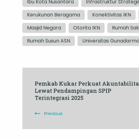
Ibu Kota Nusantara
Infrastruktur Strategi
Kerukunan Beragama
Konektivitas IKN
Masjid Negara
Otorita IKN
Rumah Saki
Rumah Susun ASN
Universitas Gunadarm
Post
Pemkab Kukar Perkuat Akuntabilita
Lewat Pendampingan SPIP
Navigation
Terintegrasi 2025
Previous