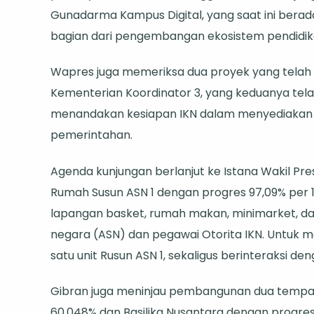
Gunadarma Kampus Digital, yang saat ini bera
bagian dari pengembangan ekosistem pendidikan 
Wapres juga memeriksa dua proyek yang telah 
Kementerian Koordinator 3, yang keduanya telah 
menandakan kesiapan IKN dalam menyediakan 
pemerintahan.
Agenda kunjungan berlanjut ke Istana Wakil Pre
Rumah Susun ASN 1 dengan progres 97,09% per 11 Ap
lapangan basket, rumah makan, minimarket, dan 
negara (ASN) dan pegawai Otorita IKN. Untuk 
satu unit Rusun ASN 1, sekaligus berinteraksi de
Gibran juga meninjau pembangunan dua tempat
60,048% dan Basilika Nusantara dengan progres 4