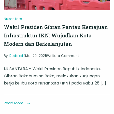
Nusantara
Wakil Presiden Gibran Pantau Kemajuan
Infrastruktur IKN: Wujudkan Kota
Modern dan Berkelanjutan
on
By
Redaksi 1
Mei 29, 2025
Write a Comment
Wakil
NUSANTARA – Wakil Presiden Republik Indonesia,
Presiden
Gibran Rakabuming Raka, melakukan kunjungan
Gibran
kerja ke Ibu Kota Nusantara (IKN) pada Rabu, 28 […]
Pantau
Kemajuan
Infrastruktur
Read More
IKN: