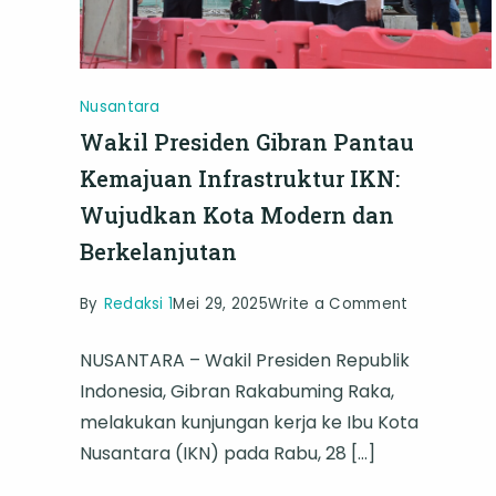
Nusantara
Wakil Presiden Gibran Pantau
Kemajuan Infrastruktur IKN:
Wujudkan Kota Modern dan
Berkelanjutan
on
By
Redaksi 1
Mei 29, 2025
Write a Comment
Wakil
NUSANTARA – Wakil Presiden Republik
Presiden
Indonesia, Gibran Rakabuming Raka,
Gibran
melakukan kunjungan kerja ke Ibu Kota
Pantau
Nusantara (IKN) pada Rabu, 28 […]
Kemajuan