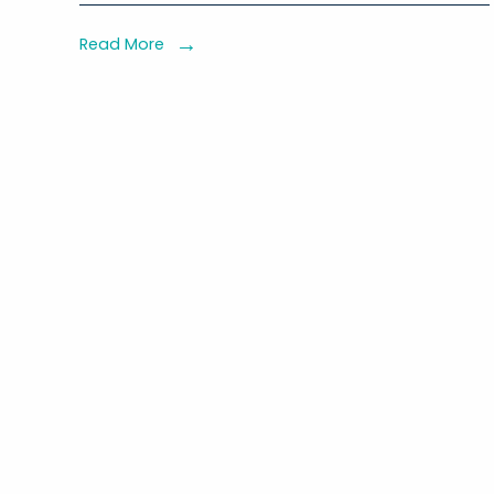
Infrastruktu
IKN:
Read More
Wujudkan
Kota
Modern
dan
Berkelanju