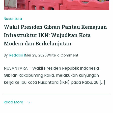
Nusantara
Wakil Presiden Gibran Pantau Kemajuan
Infrastruktur IKN: Wujudkan Kota
Modern dan Berkelanjutan
on
By
Redaksi 1
Mei 29, 2025
Write a Comment
Wakil
NUSANTARA – Wakil Presiden Republik Indonesia,
Presiden
Gibran Rakabuming Raka, melakukan kunjungan
Gibran
kerja ke Ibu Kota Nusantara (IKN) pada Rabu, 28 […]
Pantau
Kemajuan
Infrastruktur
Read More
IKN: