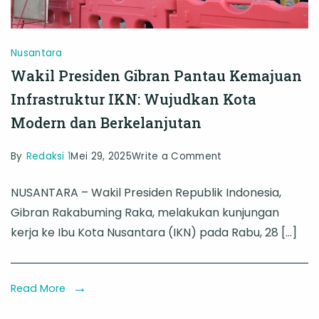
Nusantara
Wakil Presiden Gibran Pantau Kemajuan
Infrastruktur IKN: Wujudkan Kota
Modern dan Berkelanjutan
on
By
Redaksi 1
Mei 29, 2025
Write a Comment
Wakil
NUSANTARA – Wakil Presiden Republik Indonesia,
Presiden
Gibran Rakabuming Raka, melakukan kunjungan
Gibran
kerja ke Ibu Kota Nusantara (IKN) pada Rabu, 28 […]
Pantau
Kemajuan
Infrastruktur
Read More
IKN: