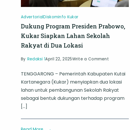
Advertorial
Diskominfo Kukar
Dukung Program Presiden Prabowo,
Kukar Siapkan Lahan Sekolah
Rakyat di Dua Lokasi
on
By
Redaksi 1
April 22, 2025
Write a Comment
Dukung
TENGGARONG – Pemerintah Kabupaten Kutai
Program
Kartanegara (Kukar) menyiapkan dua lokasi
Presiden
lahan untuk pembangunan Sekolah Rakyat
Prabowo,
sebagai bentuk dukungan terhadap program
Kukar
[…]
Siapkan
Lahan
Sekolah
Read More