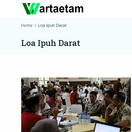
Skip
to
content
Home
Loa Ipuh Darat
Loa Ipuh Darat