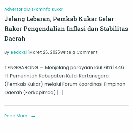
Advertorial
Diskominfo Kukar
Jelang Lebaran, Pemkab Kukar Gelar
Rakor Pengendalian Inflasi dan Stabilitas
Daerah
on
By
Redaksi 1
Maret 26, 2025
Write a Comment
Jelang
TENGGARONG — Menjelang perayaan Idul Fitri 1446
Lebaran,
H, Pemerintah Kabupaten Kutai Kartanegara
Pemkab
(Pemkab Kukar) melalui Forum Koordinasi Pimpinan
Kukar
Daerah (Forkopimda) […]
Gelar
Rakor
Pengendalian
Read More
Inflasi
dan