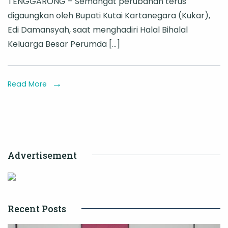
TENGGARONG – Semangat perubahan terus
Kukar
digaungkan oleh Bupati Kutai Kartanegara (Kukar),
Apresiasi
Edi Damansyah, saat menghadiri Halal Bihalal
Tujuh
Keluarga Besar Perumda […]
Langkah
Transformasi
Perumda
Read More
Air
Minum
Tirta
Mahakam
Advertisement
Recent Posts