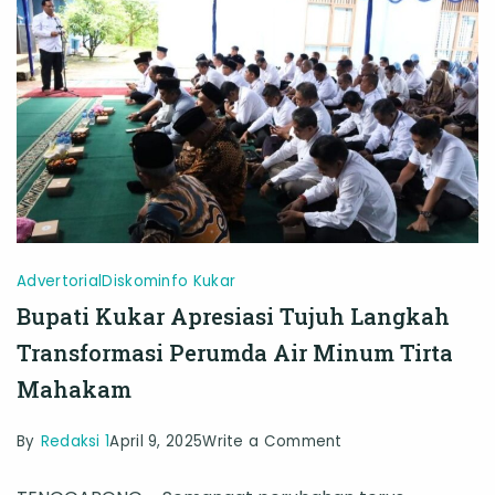
Terbang
Setelah
2026
Advertorial
Diskominfo Kukar
Bupati Kukar Apresiasi Tujuh Langkah
Transformasi Perumda Air Minum Tirta
Mahakam
on
By
Redaksi 1
April 9, 2025
Write a Comment
Bupati