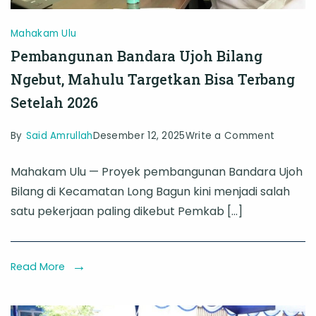
Mahakam Ulu
Pembangunan Bandara Ujoh Bilang
Ngebut, Mahulu Targetkan Bisa Terbang
Setelah 2026
on
By
Said Amrullah
Desember 12, 2025
Write a Comment
Pemban
Mahakam Ulu — Proyek pembangunan Bandara Ujoh
Bandara
Bilang di Kecamatan Long Bagun kini menjadi salah
Ujoh
satu pekerjaan paling dikebut Pemkab […]
Bilang
Ngebut,
Mahulu
Read More
Targetk
Bisa