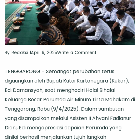
on
By
Redaksi 1
April 9, 2025
Write a Comment
Bupati
TENGGARONG – Semangat perubahan terus
Kukar
digaungkan oleh Bupati Kutai Kartanegara (Kukar),
Apresiasi
Edi Damansyah, saat menghadiri Halal Bihalal
Tujuh
Keluarga Besar Perumda Air Minum Tirta Mahakam di
Langkah
Tenggarong, Rabu (9/4/2025). Dalam sambutan
Transformasi
yang disampaikan melalui Asisten II Ahyani Fadianur
Perumda
Diani, Edi mengapresiasi capaian Perumda yang
Air
dinilai berhasil menjalankan tujuh langkah
Minum