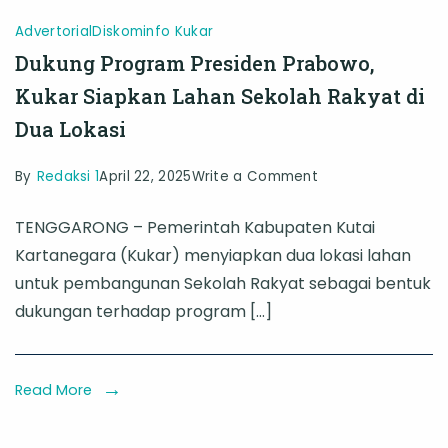
Advertorial
Diskominfo Kukar
Dukung Program Presiden Prabowo,
Kukar Siapkan Lahan Sekolah Rakyat di
Dua Lokasi
on
By
Redaksi 1
April 22, 2025
Write a Comment
Dukung
TENGGARONG – Pemerintah Kabupaten Kutai
Program
Kartanegara (Kukar) menyiapkan dua lokasi lahan
Presiden
untuk pembangunan Sekolah Rakyat sebagai bentuk
Prabowo,
dukungan terhadap program […]
Kukar
Siapkan
Lahan
Read More
Sekolah
Rakyat