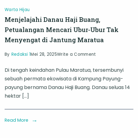
Warta Hijau
Menjelajahi Danau Haji Buang,
Petualangan Mencari Ubur-Ubur Tak
Menyengat di Jantung Maratua
on
By
Redaksi 1
Mei 28, 2025
Write a Comment
Menjelajahi
Di tengah keindahan Pulau Maratua, tersembunyi
Danau
sebuah permata ekowisata di Kampung Payung-
Haji
payung bernama Danau Haji Buang. Danau seluas 14
Buang,
hektar […]
Petualangan
Mencari
Ubur-
Read More
Ubur
Tak