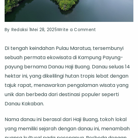
on
By
Redaksi 1
Mei 28, 2025
Write a Comment
Menjelajahi
Di tengah keindahan Pulau Maratua, tersembunyi
Danau
sebuah permata ekowisata di Kampung Payung-
Haji
payung bernama Danau Haji Buang. Danau seluas 14
Buang,
hektar ini, yang dikelilingi hutan tropis lebat dengan
Petualangan
tajuk rapat, menawarkan pengalaman wisata yang
Mencari
unik dan berbeda dari destinasi populer seperti
Ubur-
Danau Kakaban.
Ubur
Tak
Nama danau ini berasal dari Haji Buang, tokoh lokal
Menyengat
yang memiliki sejarah dengan danau ini, menambah
di
nuansa kultural pada pesonanya. Berbeda dengan