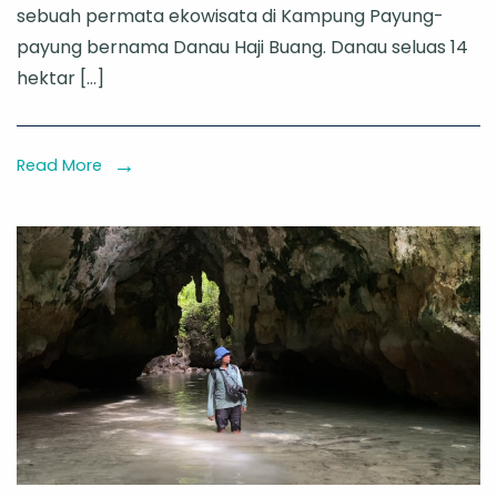
sebuah permata ekowisata di Kampung Payung-
Haji
payung bernama Danau Haji Buang. Danau seluas 14
Buang,
hektar […]
Petualangan
Mencari
Ubur-
Read More
Ubur
Tak
Menyengat
di
Jantung
Maratua