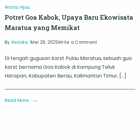
Warta Hijau
Potret Goa Kabok, Upaya Baru Ekowisata
Maratua yang Memikat
on
By
Redaksi 1
Mei 28, 2025
Write a Comment
Potret
Di tengah gugusan karst Pulau Maratua, sebuah gua
Goa
karst bernama Goa Kabok di Kampung Teluk
Kabok,
Harapan, Kabupaten Berau, Kalimantan Timur, […]
Upaya
Baru
Ekowisata
Read More
Maratua
yang
Memikat