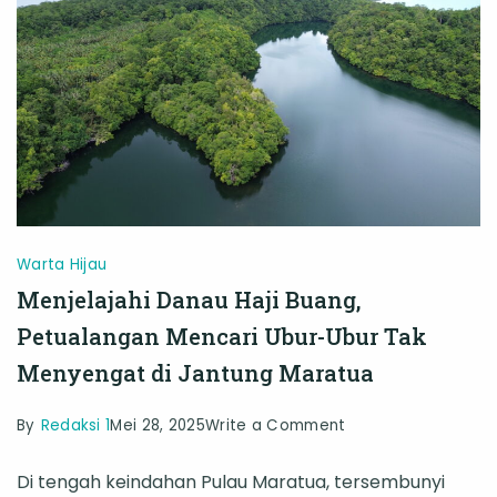
dan
Alarm
bagi
Perairan
Kalimantan
Timur
Warta Hijau
Menjelajahi Danau Haji Buang,
Petualangan Mencari Ubur-Ubur Tak
Menyengat di Jantung Maratua
on
By
Redaksi 1
Mei 28, 2025
Write a Comment
Menjelajahi
Di tengah keindahan Pulau Maratua, tersembunyi
Danau