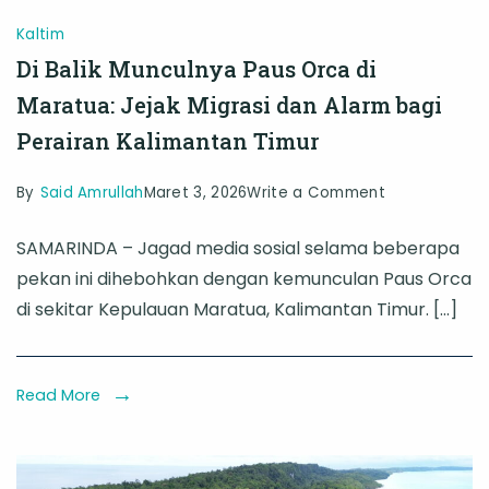
Kaltim
Di Balik Munculnya Paus Orca di
Maratua: Jejak Migrasi dan Alarm bagi
Perairan Kalimantan Timur
on
By
Said Amrullah
Maret 3, 2026
Write a Comment
Di
SAMARINDA – Jagad media sosial selama beberapa
Balik
pekan ini dihebohkan dengan kemunculan Paus Orca
Munculnya
di sekitar Kepulauan Maratua, Kalimantan Timur. […]
Paus
Orca
di
Read More
Maratua:
Jejak
Migrasi