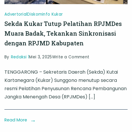
Advertorial
Diskominfo Kukar
Sekda Kukar Tutup Pelatihan RPJMDes
Muara Badak, Tekankan Sinkronisasi
dengan RPJMD Kabupaten
on
By
Redaksi 1
Mei 3, 2025
Write a Comment
Sekda
TENGGARONG – Sekretaris Daerah (Sekda) Kutai
Kukar
Kartanegara (Kukar) Sunggono menutup secara
Tutup
resmi Pelatihan Penyusunan Rencana Pembangunan
Pelatihan
Jangka Menengah Desa (RPJMDes) […]
RPJMDes
Muara
Badak,
Read More
Tekankan