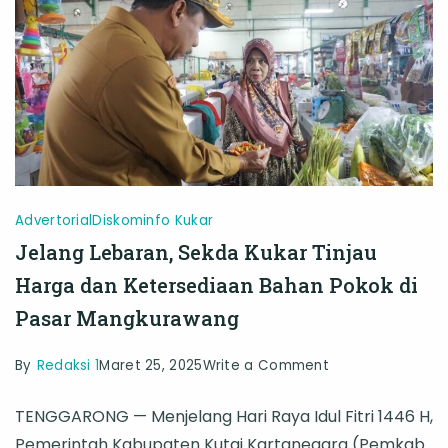
Kebersamaan
Advertorial
Diskominfo Kukar
Jelang Lebaran, Sekda Kukar Tinjau
Harga dan Ketersediaan Bahan Pokok di
Pasar Mangkurawang
on
By
Redaksi 1
Maret 25, 2025
Write a Comment
Jelang
TENGGARONG — Menjelang Hari Raya Idul Fitri 1446 H,
Lebaran,
Pemerintah Kabupaten Kutai Kartanegara (Pemkab