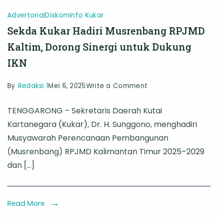
Advertorial
Diskominfo Kukar
Sekda Kukar Hadiri Musrenbang RPJMD
Kaltim, Dorong Sinergi untuk Dukung
IKN
on
By
Redaksi 1
Mei 6, 2025
Write a Comment
Sekda
TENGGARONG – Sekretaris Daerah Kutai
Kukar
Kartanegara (Kukar), Dr. H. Sunggono, menghadiri
Hadiri
Musyawarah Perencanaan Pembangunan
Musrenbang
(Musrenbang) RPJMD Kalimantan Timur 2025–2029
RPJMD
dan […]
Kaltim,
Dorong
Sinergi
Read More
untuk