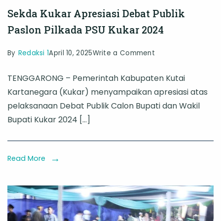
Sekda Kukar Apresiasi Debat Publik
Paslon Pilkada PSU Kukar 2024
on
By
Redaksi 1
April 10, 2025
Write a Comment
Sekda
TENGGARONG – Pemerintah Kabupaten Kutai
Kukar
Kartanegara (Kukar) menyampaikan apresiasi atas
Apresiasi
pelaksanaan Debat Publik Calon Bupati dan Wakil
Debat
Bupati Kukar 2024 […]
Publik
Paslon
Pilkada
Read More
PSU
Kukar
2024