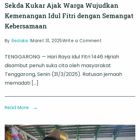
Sekda Kukar Ajak Warga Wujudkan
Kemenangan Idul Fitri dengan Semangat
Kebersamaan
on
By
Redaksi 1
Maret 31, 2025
Write a Comment
Sekda
TENGGARONG — Hari Raya Idul Fitri 1446 Hijriah
Kukar
disambut penuh suka cita oleh masyarakat
Ajak
Tenggarong, Senin (31/3/2025). Ratusan jemaah
Warga
memadati […]
Wujudkan
Kemenangan
Idul
Read More
Fitri
dengan
Semangat