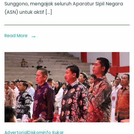
Sunggono, mengajak seluruh Aparatur Sipil Negara
ASN
(ASN) untuk aktif […]
Gunakan
Hak
Pilih
Read More
pada
PSU
19
April
2025
Advertorial
Diskominfo Kukar