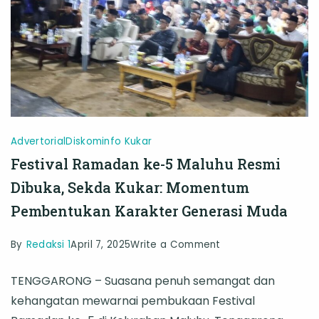
Advertorial
Diskominfo Kukar
Festival Ramadan ke-5 Maluhu Resmi
Dibuka, Sekda Kukar: Momentum
Pembentukan Karakter Generasi Muda
on
By
Redaksi 1
April 7, 2025
Write a Comment
Festival
TENGGARONG – Suasana penuh semangat dan
Ramadan
kehangatan mewarnai pembukaan Festival
ke-