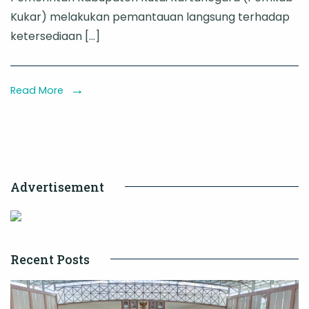
Sekda
Kukar) melakukan pemantauan langsung terhadap
Kukar
ketersediaan […]
Tinjau
Harga
dan
Read More
Ketersediaan
Bahan
Pokok
di
Advertisement
Pasar
Mangkurawang
Recent Posts