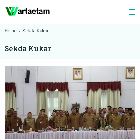
Skip
to
content
Home
Sekda Kukar
Sekda Kukar