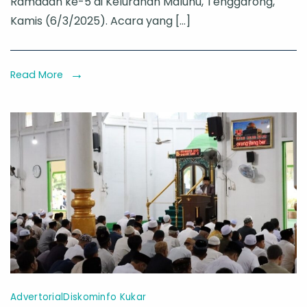
Ramadan ke-5 di Kelurahan Maluhu, Tenggarong,
5
Kamis (6/3/2025). Acara yang […]
Maluhu
Resmi
Dibuka,
Read More
Sekda
Kukar:
Momentum
Pembentukan
Karakter
Generasi
Muda
Advertorial
Diskominfo Kukar