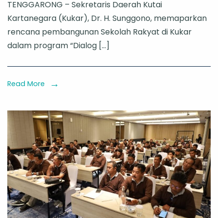
TENGGARONG – Sekretaris Daerah Kutai
Kukar
Kartanegara (Kukar), Dr. H. Sunggono, memaparkan
Sunggono
rencana pembangunan Sekolah Rakyat di Kukar
Paparkan
dalam program “Dialog […]
Rencana
Sekolah
Rakyat
Read More
di
TVRI
Kaltim