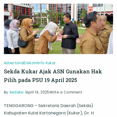
Sinkronisasi
dengan
RPJMD
Kabupaten
Advertorial
Diskominfo Kukar
Sekda Kukar Ajak ASN Gunakan Hak
Pilih pada PSU 19 April 2025
on
By
Redaksi 1
April 14, 2025
Write a Comment
Sekda
TENGGARONG – Sekretaris Daerah (Sekda)
Kukar
Kabupaten Kutai Kartanegara (Kukar), Dr. H
Ajak