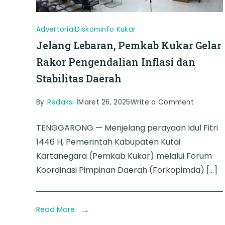
Advertorial
Diskominfo Kukar
Jelang Lebaran, Pemkab Kukar Gelar
Rakor Pengendalian Inflasi dan
Stabilitas Daerah
on
By
Redaksi 1
Maret 26, 2025
Write a Comment
Jelang
TENGGARONG — Menjelang perayaan Idul Fitri
Lebaran,
1446 H, Pemerintah Kabupaten Kutai
Pemkab
Kartanegara (Pemkab Kukar) melalui Forum
Kukar
Koordinasi Pimpinan Daerah (Forkopimda) […]
Gelar
Rakor
Pengend
Read More
Inflasi